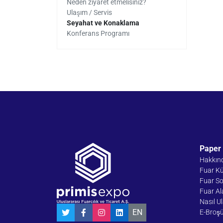
Neden ziyaret etmelisiniz?
Ulaşım / Servis
Seyahat ve Konaklama
Konferans Programı
Paper 
Hakkın
Fuar K
Fuar S
Fuar Al
Nasıl U
EN
E-Broş