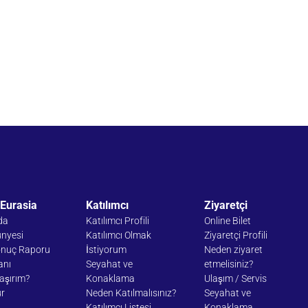
Eurasia
Katılımcı
Ziyaretçi
da
Katılımcı Profili
Online Bilet
ünyesi
Katılımcı Olmak
Ziyaretçi Profili
onuç Raporu
İstiyorum
Neden ziyaret
anı
Seyahat ve
etmelisiniz?
laşırım?
Konaklama
Ulaşım / Servis
ür
Neden Katılmalısınız?
Seyahat ve
Katılımcı Listesi
Konaklama